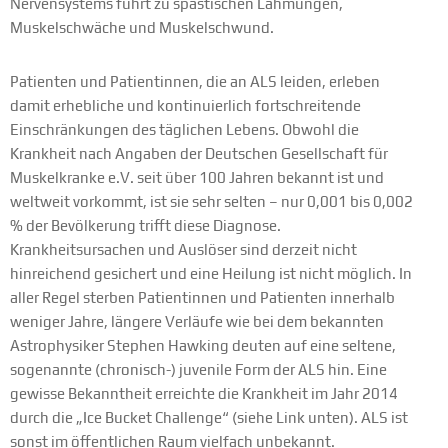
Nervensystems führt zu spastischen Lähmungen,
Muskelschwäche und Muskelschwund.
Patienten und Patientinnen, die an ALS leiden, erleben
damit erhebliche und kontinuierlich fortschreitende
Einschränkungen des täglichen Lebens. Obwohl die
Krankheit nach Angaben der Deutschen Gesellschaft für
Muskelkranke e.V. seit über 100 Jahren bekannt ist und
weltweit vorkommt, ist sie sehr selten – nur 0,001 bis 0,002
% der Bevölkerung trifft diese Diagnose.
Krankheitsursachen und Auslöser sind derzeit nicht
hinreichend gesichert und eine Heilung ist nicht möglich. In
aller Regel sterben Patientinnen und Patienten innerhalb
weniger Jahre, längere Verläufe wie bei dem bekannten
Astrophysiker Stephen Hawking deuten auf eine seltene,
sogenannte (chronisch-) juvenile Form der ALS hin. Eine
gewisse Bekanntheit erreichte die Krankheit im Jahr 2014
durch die „Ice Bucket Challenge“ (siehe Link unten). ALS ist
sonst im öffentlichen Raum vielfach unbekannt.